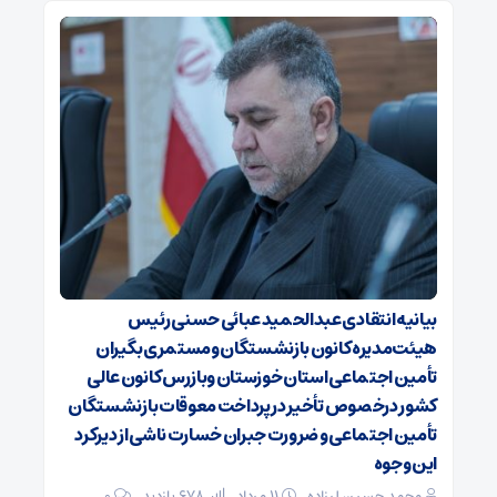
بیانیه انتقادی عبدالحمید عبائی حسنی رئیس
هیئت‌مدیره کانون بازنشستگان ومستمری بگیران
تأمین اجتماعی استان خوزستان وبازرس کانون عالی
کشور درخصوص تأخیر در پرداخت معوقات بازنشستگان
تأمین اجتماعی و ضرورت جبران خسارت ناشی از دیرکرد
این وجوه
محمد حسین لرزاده
۱۱ مرداد
678 بازدید
۰