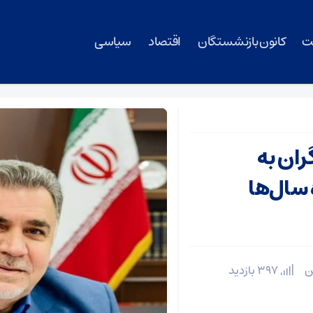
ت
کانون بازنشستگان
اقتصاد
سیاسی
ران به
سال‌ها
397 بازدید