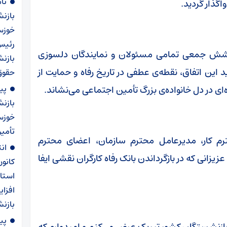
نا
اگذار گردید.
بازن
خوزست
رئیس
 کوشش جمعی تمامی مسئولان و نمایندگان دلسوزی
بازنش
 این اتفاق، نقطه‌ی عطفی در تاریخ رفاه و حمایت از
حقوق سال ۱۴۰۵ و اجرا
پی
‌ای در دل خانواده‌ی بزرگ تأمین اجتماعی می‌نشاند.
بازن
خوزس
تأمی
ترم کار، مدیرعامل محترم سازمان، اعضای محترم
ان
یزانی که در بازگرداندن بانک رفاه کارگران نقشی ایفا
کانو
استا
افزا
بازنش
پی
 بازنشستگان کشور تبریک عرض می‌کنم و امیدوارم که