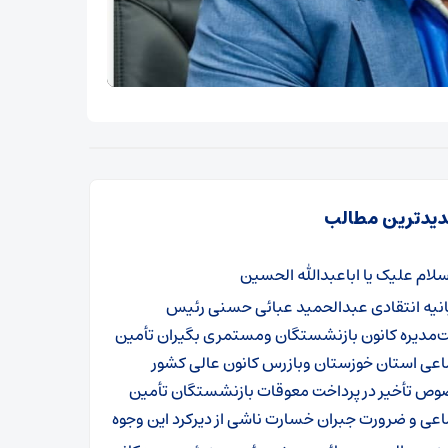
یدترین مطالب
سلام علیک یا اباعبدالله الحسین
انیه انتقادی عبدالحمید عبائی حسنی رئیس
‌مدیره کانون بازنشستگان ومستمری بگیران تأمین
اعی استان خوزستان وبازرس کانون عالی کشور
وص تأخیر در پرداخت معوقات بازنشستگان تأمین
عی و ضرورت جبران خسارت ناشی از دیرکرد این وجوه