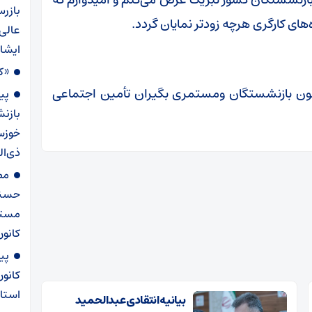
بازرس
های کارگری هرچه زودتر نمایان گردد.
عالی
ایشا
«کل
ون بازنشستگان ومستمری بگیران تأمین اجتماعی
پی
بازن
ذی‌ال
مص
حسنی
مستم
کانون
پی
کانو
استا
بیانیه انتقادی عبدالحمید