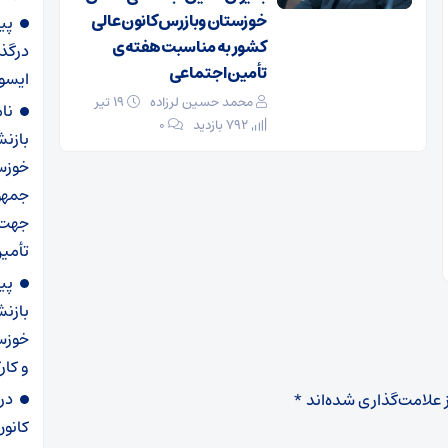
خوزستان وبازرس کانون عالی
پی
کشور به مناسبت هفته‌ی
درگذ
تأمین اجتماعی
ایسو
محمد حسین لرزاده
۱۹ تیر
نا
792 بازدید
۰
بازن
خوزس
جمهو
جهت 
تأمی
پی
بازن
خوزست
و کار
در
 علامت‌گذاری شده‌اند
*
کانو