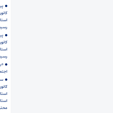
پی
کانو
استان
رسیدن ۲۲ ب
پی
کانو
استان
رسید
«ب
اجتما
سخ
کانو
استا
استان
محتر