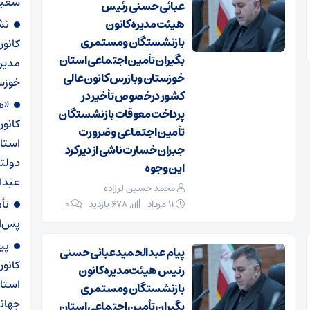
سعید
عبائی حسنی رئیس
هیئت‌مدیره کانون
نش
بازنشستگان ومستمری
کانو
بگیران تأمین اجتماعی استان
مدیر
خوزستان وبازرس کانون عالی
خوزست
کشور درخصوص تأخیر در
«ه
پرداخت معوقات بازنشستگان
کانو
تأمین اجتماعی و ضرورت
استا
جبران خسارت ناشی از دیرکرد
دولت
این وجوه
عبدال
محمد حسین لرزاده
تأ
۱۱ مرداد
678 بازدید
۰
پس‌ان
پی
پیام عبدالحمید عبائی حسنی
کانو
رئیس هیئت‌مدیره کانون
استا
بازنشستگان ومستمری
جهانی
بگیران تأمین اجتماعی استان