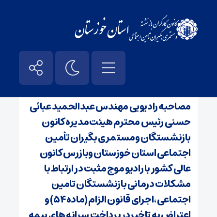
صفحه نخست
/
اخبار
مصاحبه رادیویی مهندس عبدالحمید عبائی
حسنی رئیس محترم هیئت‌مدیره کانون
بازنشستگان ومستمری بگیران تأمین
اجتماعی استان خوزستان وبازرس کانون
عالی کشور با رادیو موج مثبت در ارتباط با
مشکلات درمانی بازنشستگان تامین
اجتماعی ،اجرای قانون الزام (ماده ۵۴) و
اعتراض به تاخیردر پرداخت سرانه های بیمه