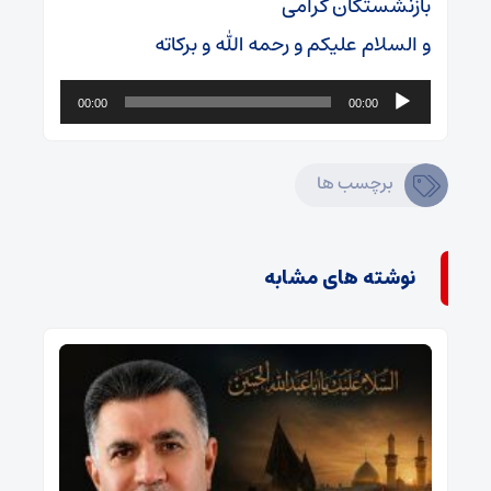
بازنشستگان گرامی
و السلام علیکم و رحمه الله و برکاته
پخش‌کننده
00:00
00:00
صوت
برچسب ها
نوشته های مشابه