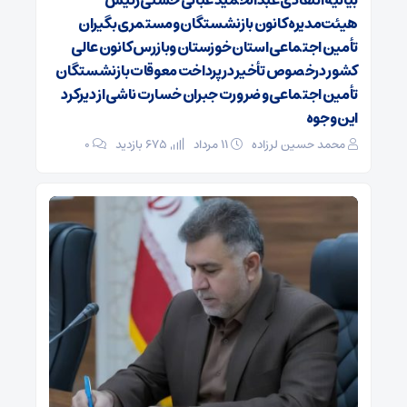
بیانیه انتقادی عبدالحمید عبائی حسنی رئیس
هیئت‌مدیره کانون بازنشستگان ومستمری بگیران
تأمین اجتماعی استان خوزستان وبازرس کانون عالی
کشور درخصوص تأخیر در پرداخت معوقات بازنشستگان
تأمین اجتماعی و ضرورت جبران خسارت ناشی از دیرکرد
این وجوه
محمد حسین لرزاده
۱۱ مرداد
675 بازدید
۰