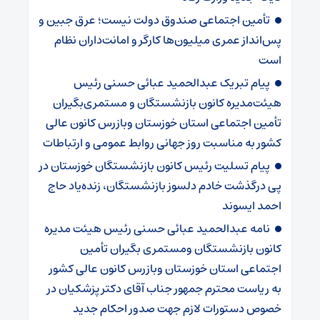
تأمین اجتماعی صندوق دولت نیست؛ عرق جبین و
پس‌انداز عمری میلیون‌ها کارگر و امانت‌داران نظام
است
پیام تبریک عبدالحمید عبائی حسنی رئیس
هیئت‌مدیره کانون بازنشستگان و مستمری‌بگیران
تأمین اجتماعی استان خوزستان وبازرس کانون عالی
کشور به مناسبت روز جهانی روابط عمومی و ارتباطات
پیام تسلیت رئیس کانون بازنشستگان خوزستان در
پی درگذشت خادم دلسوز بازنشستگان، زنده‌یاد حاج
احمد ایسوند
نامه عبدالحمید عبائی حسنی رئیس هیئت مدیره
کانون بازنشستگان ومستمری بگیران تأمین
اجتماعی استان خوزستان وبازرس کانون عالی کشور
به ریاست محترم جمهور جناب آقای دکتر پزشکیان در
خصوص دستورات لازم جهت صدور احکام جدید