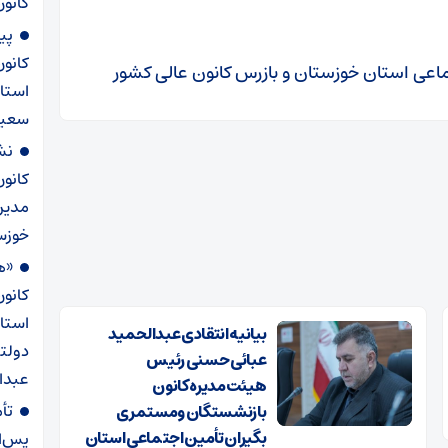
کانون
پی
کانو
عی استان خوزستان و بازرس کانون عالی کشور
استا
سعید
نش
کانو
مدیر
خوزست
«ه
کانو
استا
بیانیه انتقادی عبدالحمید
دولت
عبائی حسنی رئیس
عبدال
هیئت‌مدیره کانون
تأ
بازنشستگان ومستمری
بگیران تأمین اجتماعی استان
پس‌ان