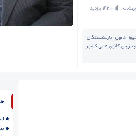
1420 بازدید
ره کانون بازنشستگان
بازرس کانون عالی کشور
جد
ال
بی