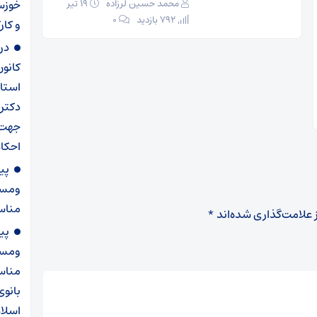
خوزست
محمد حسین لرزاده
۱۹ تیر
792 بازدید
۰
و کار
در
کانو
استان
دکتر
احکام
پی
ومست
مناس
 علامت‌گذاری شده‌اند
*
پی
ومست
مناسب
بانوی
اسلا