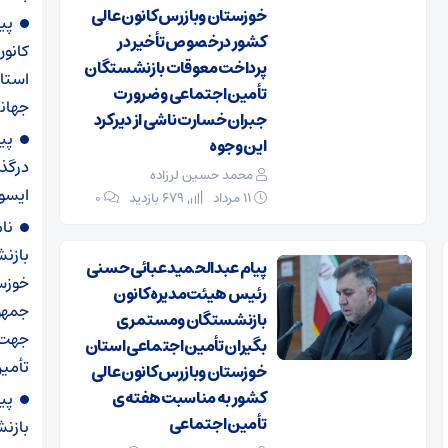
خوزستان وبازرس کانون عالی
پی
کشور درخصوص تأخیر در
کانو
پرداخت معوقات بازنشستگان
استا
تأمین اجتماعی و ضرورت
جهانی
جبران خسارت ناشی از دیرکرد
پی
این وجوه
درگذ
محمد حسین لرزاده
ایسو
۱۱ مرداد
679 بازدید
۰
نا
بازن
پیام عبدالحمید عبائی حسنی
خوزس
رئیس هیئت‌مدیره کانون
جمهو
بازنشستگان ومستمری
جهت 
بگیران تأمین اجتماعی استان
تأمی
خوزستان وبازرس کانون عالی
کشور به مناسبت هفته‌ی
پی
تأمین اجتماعی
بازن