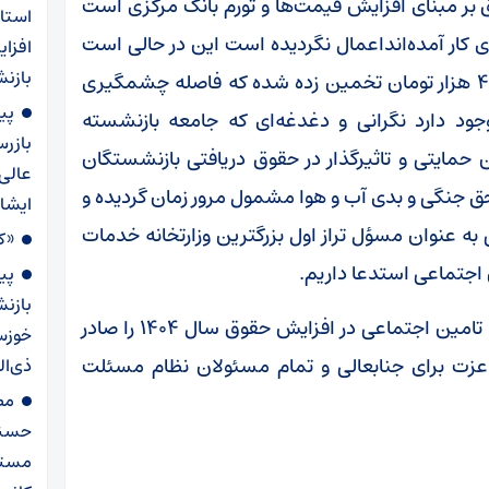
ش حقوق بر مبنای افزایش قیمت‌ها و تورم بانک مرکزی است
استا
 کار آمده‌انداعمال نگردیده است این در حالی است
افزا
بازنش
که در سال ۱۴۰۳ سبد معیشت ۲۳ میلیون و ۴۰۰ هزار تومان تخمین زده شده که فاصله چشمگیری
پی
د دارد نگرانی و دغدغه‌ای که جامعه بازنشسته
بازرس
 حمایتی و تاثیرگذار در حقوق دریافتی بازنشستگان
عالی
 ۵۴ تامین اجتماعی،و حق جنگی و بدی آب و هوا مشمول مرور زمان گردیده و
ایشا
ه عنوان مسؤل تراز اول بزرگترین وزارتخانه خدمات
«کل
اجتماعی استدعا داریم.
پی
بازن
دستورات لازم را جهت اجرا و اعمال مواد ۹۶ و ۱۱۱ تامین اجتماعی در افزایش حقوق سال ۱۴۰۴ را صادر
 عزت برای جنابعالی و تمام مسئولان نظام مسئلت
ذی‌ال
مص
حسنی
مستم