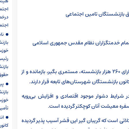
هیئت
اجتم
درخص
اجتما
نا
 و تمام خدمتگزاران نظام مقدس جمهوری اسلامی
بازن
خوزست
رئیس
بازنش
احتراماً به استحضار می‌رساند استان خوزستان دارای ۲۶۰ هزار بازنشسته، مستمری بگیر، بازمانده و از
حقوق سال ۱۴۰۵ و اجرا
پی
بازن
ر شرایط دشوار موجود اقتصادی و افزایش بی‌رویه
خوزس
و سفره معیشت آنان کوچکتر گردیده است.
تأمی
ان
لاتی است که گریبان گیر این قشر آسیب پذیر گردیده
کانو