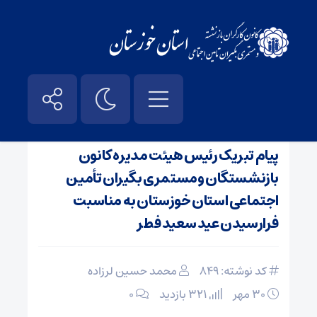
صفحه نخست
/
اخبار
پیام تبریک رئیس هیئت مدیره کانون
بازنشستگان ومستمری بگیران تأمین
اجتماعی استان خوزستان به مناسبت
فرارسیدن عید سعید فطر
کد نوشته: 849
محمد حسین لرزاده
۳۰ مهر
321 بازدید
۰