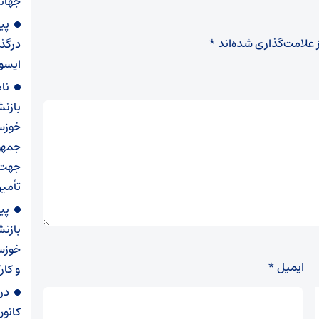
جهانی
پی
 علامت‌گذاری شده‌اند
*
درگذ
ایسو
نا
بازن
خوزس
جمهو
جهت 
تأمی
پی
بازن
خوزست
ایمیل
*
و کار
در
کانو