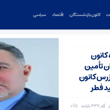
ت
کانون بازنشستگان
اقتصاد
سیاسی
کانون
ن تأمین
زرس کانون
د فطر
337 بازدید
۰