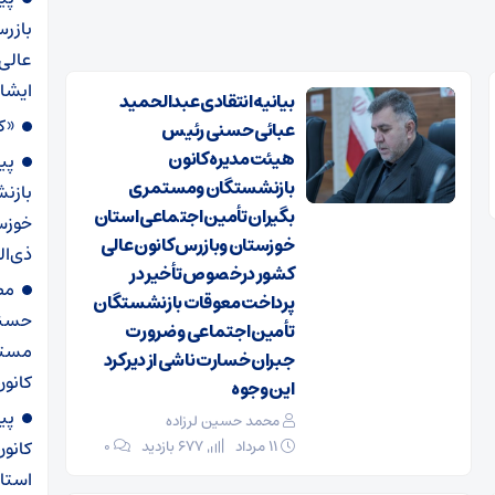
بازرس
عالی
ایشا
بیانیه انتقادی عبدالحمید
«کل
عبائی حسنی رئیس
هیئت‌مدیره کانون
پی
بازنشستگان ومستمری
بازن
بگیران تأمین اجتماعی استان
خوزستان وبازرس کانون عالی
ذی‌ال
کشور درخصوص تأخیر در
مص
پرداخت معوقات بازنشستگان
حسنی
تأمین اجتماعی و ضرورت
مستم
جبران خسارت ناشی از دیرکرد
کانون
این وجوه
پی
محمد حسین لرزاده
کانو
۱۱ مرداد
677 بازدید
۰
استا