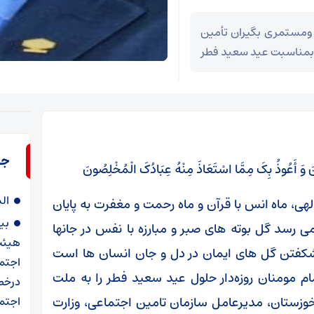
 ومستمری بگیران تأمین
 بمناسبت عید سعید فطر
جد
ونَ وَ أَعُوذُ بِکَ مِمَّا اسْتَعَاذَ مِنْهُ عِبَادُکَ الْمُخْلِصُونَ‌
ال
لهی، ماه انس با قرآن و ماه رحمت و مغفرت به پایان
بی
ی رسد گل بوته های صبر و مبارزه با نفس در جانها
هیئت
کفتن گل های ایمان در دل و جان انسان ها است
اجتم
م مومنان روزه‌دار حلول عید سعید فطر را به ملت
درخص
خوزستان، مدیرعامل سازمان تامین اجتماعی، وزارت
اجتما