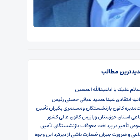
یدترین مطالب
سلام علیک یا اباعبدالله الحسین
انیه انتقادی عبدالحمید عبائی حسنی رئیس
‌مدیره کانون بازنشستگان ومستمری بگیران تأمین
اعی استان خوزستان وبازرس کانون عالی کشور
وص تأخیر در پرداخت معوقات بازنشستگان تأمین
عی و ضرورت جبران خسارت ناشی از دیرکرد این وجوه