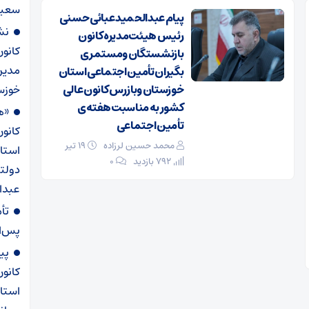
سعید
پیام عبدالحمید عبائی حسنی
نش
رئیس هیئت‌مدیره کانون
کانو
بازنشستگان ومستمری
مدیر
بگیران تأمین اجتماعی استان
خوزستان وبازرس کانون عالی
خوزست
کشور به مناسبت هفته‌ی
«ه
تأمین اجتماعی
کانو
محمد حسین لرزاده
۱۹ تیر
استا
792 بازدید
۰
دولت
عبدال
تأ
پس‌ان
پی
کانو
استا