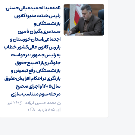
نامه عبدالحمید عبائی حسنی،
رئیس هیئت‌مدیره کانون
بازنشستگان و
مستمری‌بگیران تأمین
اجتماعی استان خوزستان و
بازرس کانون عالی کشور، خطاب
به رئیس‌جمهور؛ درخواست
جلوگیری از تضییع حقوق
بازنشستگان، رفع تبعیض و
بازنگری در احکام افزایش حقوق
سال ۱۴۰۵ و اجرای صحیح
مرحله سوم متناسب‌سازی
محمد حسین لرزاده
۲۶ تیر
805 بازدید
۰