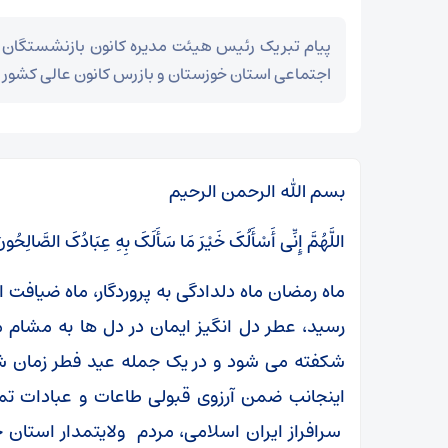
پیام تبریک رئیس هیئت مدیره کانون بازنشستگان
اجتماعی استان خوزستان و بازرس کانون عالی کشور
بسم الله الرحمن الرحیم
اللَّهُمَّ إِنِّی أَسْأَلُکَ خَیْرَ مَا سَأَلَکَ بِهِ عِبَادُکَ الصَّالِحُ
ماه رمضان ماه دلدادگی به پروردگار، ماه ضیافت ا
رسید، عطر دل انگیز ایمان در دل ها به مشام م
شکفته می شود و در یک جمله عید فطر زمان ش
اینجانب ضمن آرزوی قبولی طاعات و عبادات تما
سرافراز ایران اسلامی، مردم ولایتمدار استان 