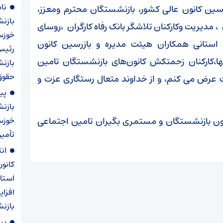
نا
سین کانون عالی کشور، بازنشستگان محترم ومعزز،
بازن
 مدیریت وکارکنان تلاشگر بانک رفاه کارگران ،روسای
خوزست
 استانی همکاران هیئت مدیره و بازرسین کانون
رئیس
ا،کارکنان زحمتکش کانون‌های بازنشستگان تامین
بازنش
حقوق سال ۱۴۰۵ و اجرا
 عرض می کنم، و از خداوند متعال رستگاری عزت و
پی
بازن
ون بازنشستگان و مستمری بگیران تامین اجتماعی
خوزس
تأمی
ان
کانو
استا
افزا
بازنش
پی