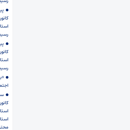
رسید
پی
کانو
استان
رسیدن ۲۲ ب
پی
کانو
استان
رسید
«ب
اجتما
سخ
کانو
استا
استان
محتر