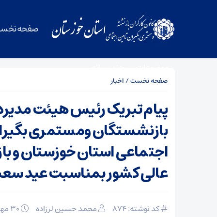
صفحه نخس
موضوعات
چند رسانه
صفحه نخست
/
اخبار
پیام تبریک رئیس هیئت مدیره 
بازنشستگان ومستمری بگیرا
اجتماعی استان خوزستان و با
عالی کشور بمناسبت عید سعی
کد نوشته: 874
محمد حسین لرزاده
۳۰ مهر