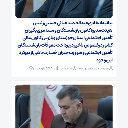
بیانیه انتقادی عبدالحمید عبائی حسنی رئیس
هیئت‌مدیره کانون بازنشستگان ومستمری بگیران
تأمین اجتماعی استان خوزستان وبازرس کانون عالی
کشور درخصوص تأخیر در پرداخت معوقات بازنشستگان
تأمین اجتماعی و ضرورت جبران خسارت ناشی از دیرکرد
این وجوه
محمد حسین لرزاده
۱۱ مرداد
678 بازدید
۰