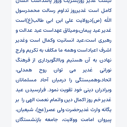
نیست غدیر روزبشریت وروز پاسداست انسان
کامل است غدیرروز تداوم رسالت محمدرسول
الله (ص)درولایت علی ابن ابی طالب(ع)است
غدیر عید پیمان،ومیثاق عهداست عید عدالت و
رهبری است،عید انسانیت وکمال است وغدیر
اشرف اعیاداست وهمه ما مکلف به تکریم وارج
نهادن به آن هستیم وباالگوبرداری از فرهنگ
نورانی غدیر می توان روح همدلی،
اتحاد،وهمبستگی را درمیان آحاد مسلمانان
وبرادران دینی خود تقویت نمود. فرارسیدن عید
غدیر خم روز اکمال دین واتمام نعمت الهی را بر
یگانه وارث غدیرحضرت ولی عصر(عج)، شیعیان،
پیروان امامت وولایت، جامعه بازنشستگان