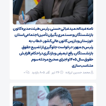
نامه عبدالحمید عبائی حسنی، رئیس هیئت‌مدیره کانون
بازنشستگان و مستمری‌بگیران تأمین اجتماعی استان
خوزستان و بازرس کانون عالی کشور، خطاب به
رئیس‌جمهور؛ درخواست جلوگیری از تضییع حقوق
بازنشستگان، رفع تبعیض و بازنگری در احکام افزایش
حقوق سال ۱۴۰۵ و اجرای صحیح مرحله سوم
متناسب‌سازی
محمد حسین لرزاده
۲۶ تیر
805 بازدید
۰