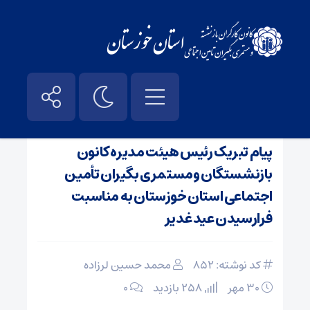
صفحه نخست
/
اخبار
پیام تبریک رئیس هیئت مدیره کانون
بازنشستگان ومستمری بگیران تأمین
اجتماعی استان خوزستان به مناسبت
فرارسیدن عید غدیر
کد نوشته: 852
محمد حسین لرزاده
۳۰ مهر
258 بازدید
۰