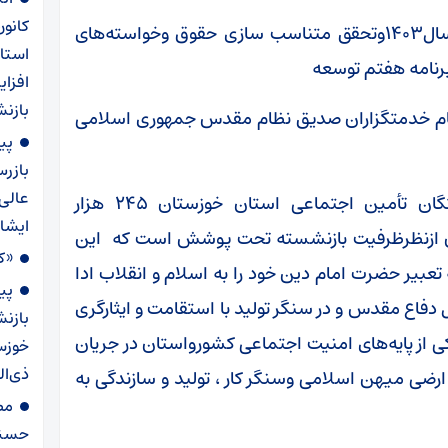
کانو
موضوع:: پیشنهاد افزایش حقوق وعیدی پایان سال۱۴۰۳وتحقق متناسب سازی حقوق وخواسته‌های
استا
رنامه هفتم توسعه
افزا
بازنش
تمام خدمتگزاران صدیق نظام مقدس جمهوری اسلامی
پی
بازرس
عالی
احتراماً به استحضار می‌رساند کانون بازنشستگان تأمین اجتماعی استان خوزستان ۲۴۵ هزار
ایشا
ان ازنظرظرفیت بازنشسته تحت پوشش است که این
«کل
عبیر حضرت امام دین خود را به اسلام و انقلاب ادا
پی
، این وفاداری به انقلاب و نظام را در ۸ سال دفاع مقدس و در سنگر تولید با استقامت و ایثارگری
بازن
کی از پایه‌های امنیت اجتماعی کشورواستان در جریان
ذی‌ال
ارضی میهن اسلامی وسنگر کار ، تولید و سازندگی به
مص
حسنی