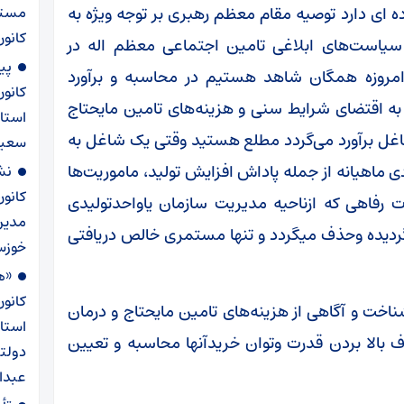
 ای دارد توصیه مقام معظم رهبری بر توجه ویژه به
مستم
کانون
یاست‌های ابلاغی تامین اجتماعی معظم اله در
پی
روزه همگان شاهد هستیم در محاسبه و برآورد
کانو
به اقتضای شرایط سنی و هزینه‌های تامین مایحتاج
استا
شاغل برآورد می‌گردد مطلع هستید وقتی یک شاغل به
سعید
ی ماهیانه از جمله پاداش افزایش تولید، ماموریت‌ها
نش
کانو
 رفاهی که ازناحیه مدیریت سازمان یاواحدتولیدی
مدیر
ردیده وحذف میگردد و تنها مستمری خالص دریافتی
خوزست
«ه
کانو
باید بر اساس شناخت و آگاهی از هزینه‌های تامین مایحتاج و درمان
استا
 بالا بردن قدرت وتوان خریدآنها محاسبه و تعیین
دولت
عبدال