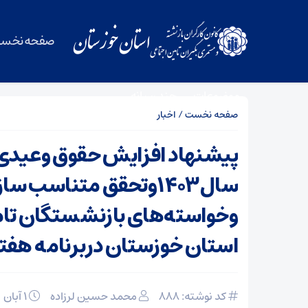
صفحه نخس
موضوعات
چند رسانه
صفحه نخست
/
اخبار
پیشنهاد افزایش حقوق وعیدی 
سال۱۴۰۳وتحقق متناسب س
وخواسته‌های بازنشستگان تا
استان خوزستان دربرنامه هفت
کد نوشته: 888
محمد حسین لرزاده
۱ آبان