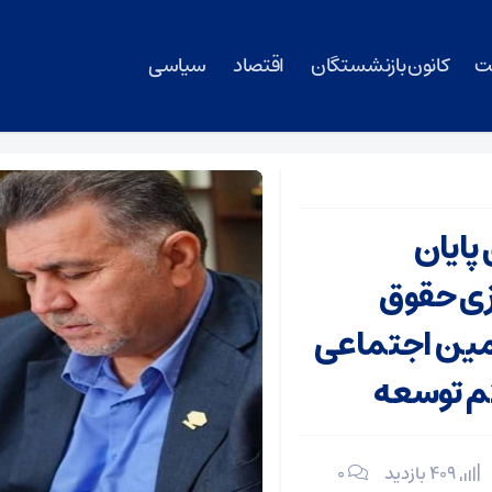
ت
کانون بازنشستگان
اقتصاد
سیاسی
پایان
ازی حقوق
مین اجتماعی
م توسعه
409 بازدید
۰