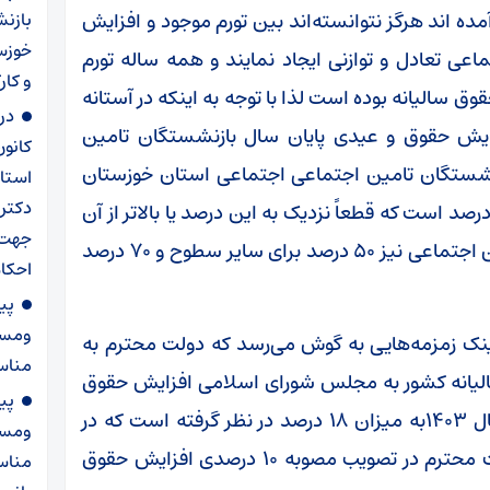
مده اند هرگز نتوانسته‌اند بین تورم موجود و افزایش
بازن
خوزست
عی تعادل و توازنی ایجاد نمایند و همه ساله تورم
و کار
وق سالیانه بوده است لذا با توجه به اینکه در آستانه
در
ایش حقوق و عیدی پایان سال بازنشستگان تامین
کانو
نشستگان تامین اجتماعی اجتماعی استان خوزستان
استان
دکتر
ن است که اگر پیش‌بینی تورم در سال آینده ۵۰ درصد است که قطعاً نزدیک به این درصد یا بالاتر از آن
خواهد بود باید افزایش حقوق بازنشستگان تامین اجتماعی نیز ۵۰ درصد برای سایر سطوح و ۷۰ درصد
احکام
پی
ومست
 زمزمه‌هایی به گوش می‌رسد که دولت محترم به
مناس
سالیانه کشور به مجلس شورای اسلامی افزایش حقوق
پی
بازنشستگان تامین اجتماعی و شاغلین را در سال ۱۴۰۳به میزان ۱۸ درصد در نظر گرفته است که در
ومست
صورت تحقق این درصد تداعی گر تجربه تلخ دولت محترم در تصویب مصوبه ۱۰ درصدی افزایش حقوق
مناسب