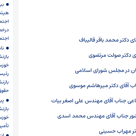
بی
هیئت
اجتم
درخص
اجتما
نا
بازن
خوزست
رئیس
بازنش
حقوق سال ۱۴۰۵ و اجرا
پی
بازن
خوزس
تأمی
ان