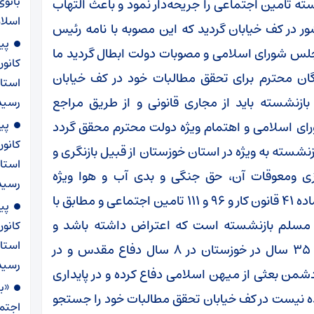
بانوی
نشسته تامین اجتماعی را جریحه‌دار نمود و باعث التهاب
اسلا
 در کف خیابان گردید که این مصوبه با نامه رئیس
پی
لس شورای اسلامی و مصوبات دولت ابطال گردید ما
کانو
گان محترم برای تحقق مطالبات خود در کف خیابان
استان
ازنشسته باید از مجاری قانونی و از طریق مراجع
رسید
پی
ای اسلامی و اهتمام ویژه دولت محترم محقق گردد
کانو
شسته به ویژه در استان خوزستان از قبیل بازنگری و
استان
همسان سازی ومعوقات آن، حق جنگی و بدی آب و هوا ویژه
رسیدن ۲۲ ب
استانهای درگیر باجنگ و افزایش حقوق مبتنی بر ماده ۴۱ قانون کار و ۹۶ و ۱۱۱ تامین اجتماعی و مطابق با
پی
 مسلم بازنشسته است که اعتراض داشته باشد و
کانو
استان
اعتراض او به حق است بازنشسته ای که ۳۰ تا ۳۵ سال در خوزستان در ۸ سال دفاع مقدس و در
رسید
دشمن بعثی از میهن اسلامی دفاع کرده و در پایداری
«ب
ه نیست در کف خیابان تحقق مطالبات خود را جستجو
اجتما