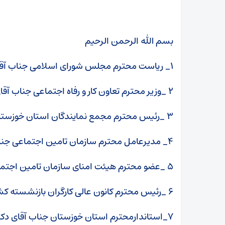
بسم الله الرحمن الرحیم
۱_ ریاست محترم مجلس شورای اسلامی جناب آقای دکتر محمد باقر قالیباف
۲ _وزیر محترم تعاون کار و رفاه اجتماعی جناب آقای دکتر صولت مرتضوی
۳ _رئیس محترم مجمع نمایندگان استان خوزستان در مجلس شورای اسلامی
۴_ مدیرعامل محترم سازمان تامین اجتماعی جناب آقای دکتر میرهاشم موسوی
۵ _عضو محترم هیئت امنای سازمان تامین اجتماعی جناب آقای مهندس علی اصغر بیات
۶ _رئیس محترم کانون عالی کارگران بازنشسته کشور جناب آقای مهندس محمد اسدی
۷_استاندارمحترم استان خوزستان جناب آقای دکتر مهراب حسینی