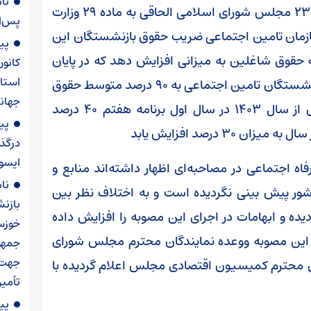
تأ
استحضار دارید بر اساس مصوبه مورخه ۲۳/۸/۱۴۰۲ مجلس شورای اسلامی الحاقی به ماده ۲۹ وزارت
پس‌ان
ازمان تامین اجتماعی ضریب حقوق بازنشستگان این
پی
حقوق شاغلین به میزانی افزایش دهد که در پایان
کانو
استا
سال سوم برنامه هفتم توسعه متوسط حقوق بازنشستگان تامین اجتماعی به ۹۰ درصد متوسط حقوق
جهانی
و مزایای شاغلین سازمان برسد که این افزایش از سال ۱۴۰۳ در سال اول برنامه هفتم ۴۰ درصد
پی
۳ درصد افزایش یابد
درگذ
ایسو
ه اجتماعی در مصاحبه‌ای اظهار داشته‌اند منابع و
نا
کشور پیش بینی نگردیده است و به اختلاف نظر بین
بازن
 و ابهامات در اجرای این مصوبه را افزایش داده
خوزس
 این مصوبه ووعده نمایندگان محترم مجلس شورای
جمهو
جهت 
س محترم کمیسیون اقتصادی مجلس اعلام گردیده با
تأمی
پی