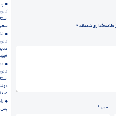
پی
کانو
استا
 علامت‌گذاری شده‌اند
*
سعید
نش
کانو
مدیر
خوزست
«ه
کانو
استا
دولت
عبدال
تأ
ایمیل
*
پس‌ان