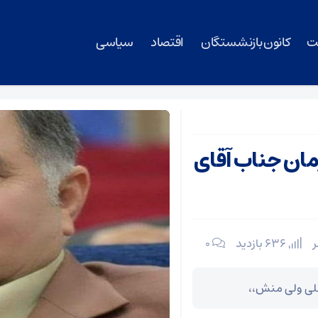
ت
کانون بازنشستگان
اقتصاد
سیاسی
مان جناب آقای
636 بازدید
۰
علی ولی منش،،