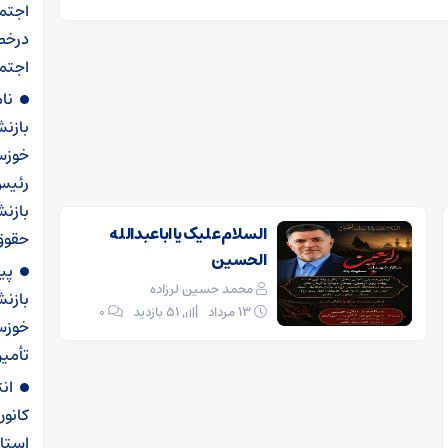
اجتم
درخص
اجتما
نا
بازن
خوزست
رئیس
بازنش
السلام علیک یا اباعبدالله
حقوق سال ۱۴۰۵ و اجرا
الحسین
پی
محمد حسین لرزاده
بازن
۱۳ مرداد
51 بازدید
۰
خوزس
تأمی
ان
کانو
استا