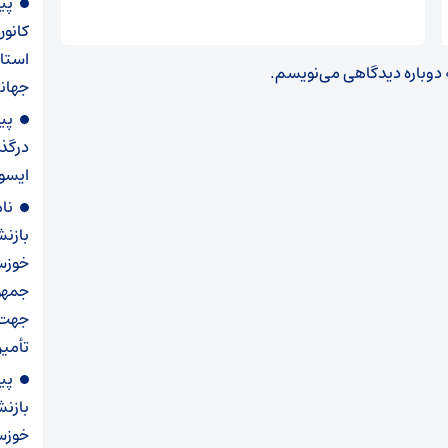
پی
کانو
استا
ه دوباره دیدگاهی می‌نویسم.
جهانی
پی
درگذ
ایسو
نا
بازن
خوزس
جمهو
جهت 
تأمی
پی
بازن
خوزست