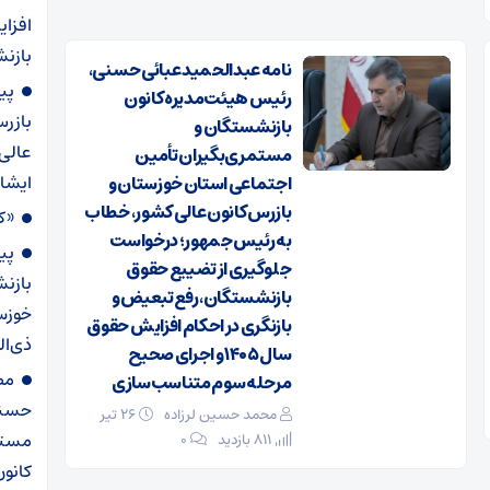
افزا
بازنش
نامه عبدالحمید عبائی حسنی،
پی
رئیس هیئت‌مدیره کانون
بازرس
بازنشستگان و
عالی
مستمری‌بگیران تأمین
ایشا
اجتماعی استان خوزستان و
بازرس کانون عالی کشور، خطاب
«کل
به رئیس‌جمهور؛ درخواست
پی
جلوگیری از تضییع حقوق
بازن
بازنشستگان، رفع تبعیض و
بازنگری در احکام افزایش حقوق
ذی‌ال
سال ۱۴۰۵ و اجرای صحیح
مص
مرحله سوم متناسب‌سازی
حسنی
محمد حسین لرزاده
۲۶ تیر
مستم
811 بازدید
۰
کانون