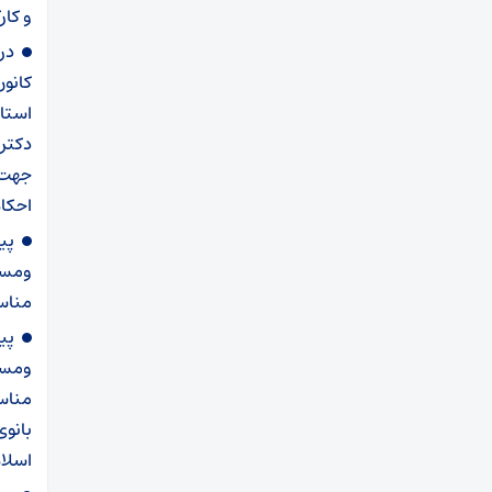
و کار
در
کانو
استان
دکتر
احکام
پی
ومست
مناس
پی
ومست
مناسب
بانوی
اسلا