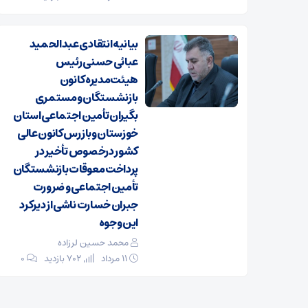
بیانیه انتقادی عبدالحمید
عبائی حسنی رئیس
هیئت‌مدیره کانون
بازنشستگان ومستمری
بگیران تأمین اجتماعی استان
خوزستان وبازرس کانون عالی
کشور درخصوص تأخیر در
پرداخت معوقات بازنشستگان
تأمین اجتماعی و ضرورت
جبران خسارت ناشی از دیرکرد
این وجوه
محمد حسین لرزاده
۱۱ مرداد
702 بازدید
۰