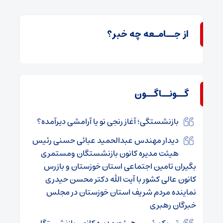
از جــامـعه چه خبر؟
گــونــاگــون
بازنشستگی؛ آغاز رنجی نو یا آرامشی دیرآمده؟
دیدار مهندس عبدالحمید عبائی حسنی رئیس
هیئت مدیره کانون بازنشستگان ومستمری
بگیران تامین اجتماعی استان خوزستان و بازرس
کانون عالی کشور با آیت الله دکتر محسن حیدری
نماینده مردم شریف استان خوزستان در مجلس
خبرگان رهبری