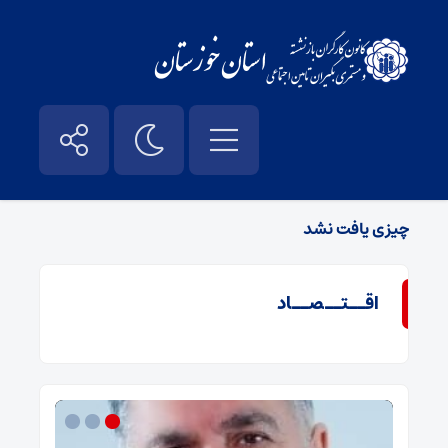
محمد حسین لرزاده
چیزی یافت نشد
اقــتــصــاد